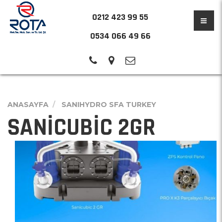
0212 423 99 55
0534 066 49 66
ANASAYFA
SANIHYDRO SFA TURKEY
SANİCUBİC 2GR