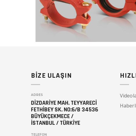
BİZE ULAŞIN
HIZL
Videol
ADRES
DİZDARİYE MAH. TEYYARECİ
Haberl
FETHİBEY SK. NO:6/B 34536
BÜYÜKÇEKMECE /
İSTANBUL / TÜRKİYE
TELEFON