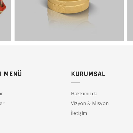
I MENÜ
KURUMSAL
ar
Hakkımızda
er
Vizyon & Misyon
İletişim