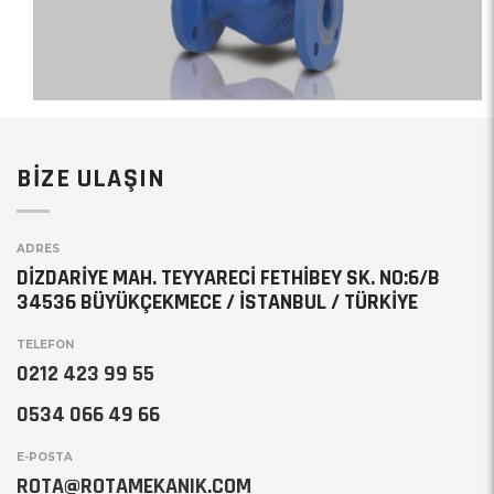
BİZE ULAŞIN
ADRES
DİZDARİYE MAH. TEYYARECİ FETHİBEY SK. NO:6/B
34536 BÜYÜKÇEKMECE / İSTANBUL / TÜRKİYE
TELEFON
0212 423 99 55
0534 066 49 66
E-POSTA
ROTA@ROTAMEKANIK.COM